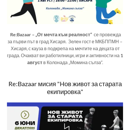
Re:Bazaar – „От мечта към реалност“
се провежда
за първи път в град Хисаря. Зелен гост е МКБППМН –
Хисаря, с кауза в подкрепа на мечтите на децата от
града. Очакват ви работилници, игри и активности на
1
август
в Колонада „Момина сълза“.
Re:Bazaar мисия "Нов живот за старата
екипировка"