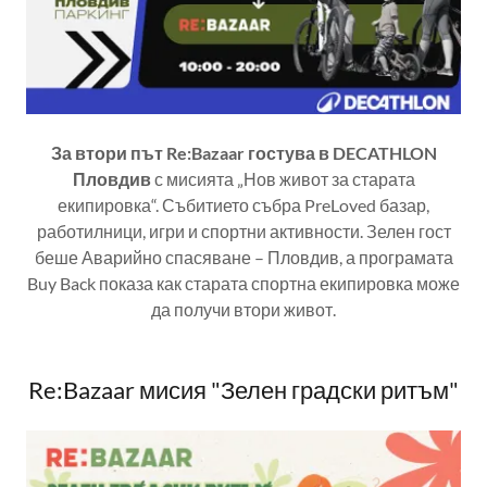
За втори път Re:Bazaar гостува в DECATHLON
Пловдив
с мисията „Нов живот за старата
екипировка“. Събитието събра PreLoved базар,
работилници, игри и спортни активности. Зелен гост
беше Аварийно спасяване – Пловдив, а програмата
Buy Back показа как старата спортна екипировка може
да получи втори живот.
Re:Bazaar мисия "Зелен градски ритъм"