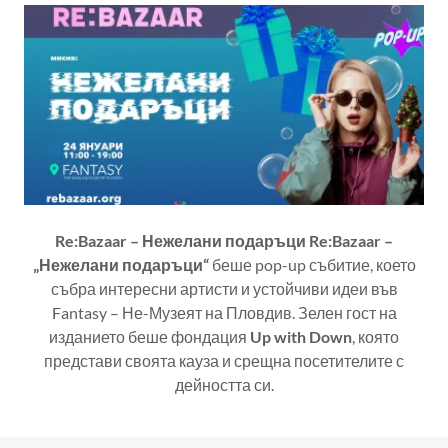
Re:Bazaar – Нежелани подаръци Re:Bazaar –
„Нежелани подаръци“
беше pop-up събитие, което
събра интересни артисти и устойчиви идеи във
Fantasy – Не-Музеят на Пловдив. Зелен гост на
изданието беше фондация
Up with Down
, която
представи своята кауза и срещна посетителите с
дейността си.