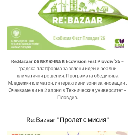
Re:Bazaar се включва в EcoVision Fest Plovdiv’26
–
градска платформа за зелени идеи и реални
климатични решения. Програмата обединява
Младежки климатон, интерактивни зони за иновации .
Очакваме ви на 2 април в Техническия университет –
Пловдив.
Re:Bazaar "Пролет с мисия"