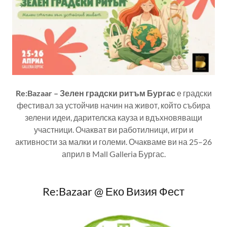
Re:Bazaar – Зелен градски ритъм Бургас
е градски
фестивал за устойчив начин на живот, който събира
зелени идеи, дарителска кауза и вдъхновяващи
участници. Очакват ви работилници, игри и
активности за малки и големи. Очакваме ви на 25–26
април в Mall Galleria Бургас.
Re:Bazaar @ Еко Визия Фест