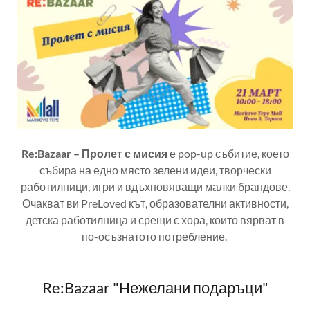
Re:Bazaar – Пролет с мисия
е pop-up събитие, което
събира на едно място зелени идеи, творчески
работилници, игри и вдъхновяващи малки брандове.
Очакват ви PreLoved кът, образователни активности,
детска работилница и срещи с хора, които вярват в
по-осъзнатото потребление.
Re:Bazaar "Нежелани подаръци"